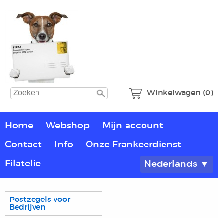
Winkelwagen (0)
Home
Webshop
Mijn account
Contact
Info
Onze Frankeerdienst
Filatelie
Nederlands ▼
Postzegels voor
Bedrijven